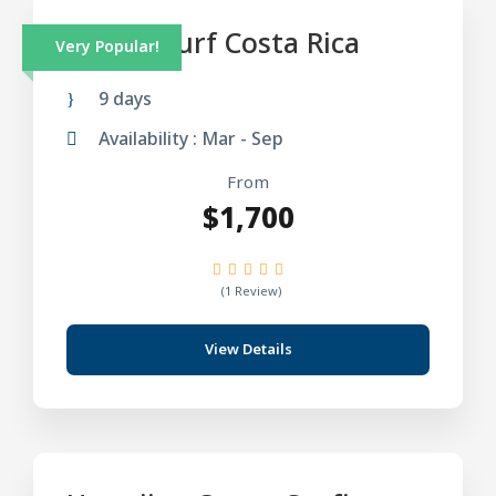
9 Days Surf Costa Rica
Very Popular!
9 days
Availability : Mar - Sep
From
$1,700
(1 Review)
View Details