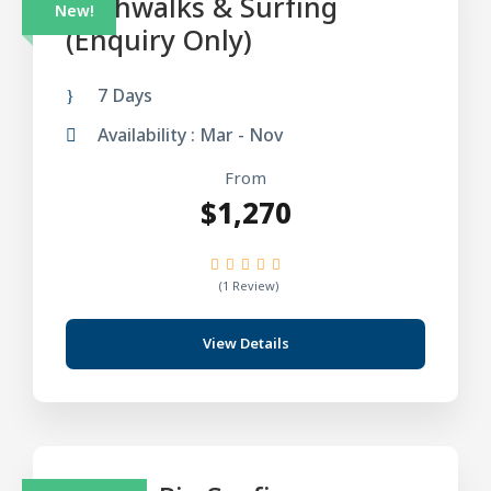
Bushwalks & Surfing
New!
(Enquiry Only)
7 Days
Availability : Mar - Nov
From
$1,270
(1 Review)
View Details