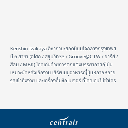
Kenshin Izakaya อิซากายะยอดนิยมใจกลางกรุงเทพฯ
มี 6 สาขา (อโศก / สุขุมวิท33 / Groove@CTW / อารีย์ /
สีลม / MBK) โดดเด่นด้วยการตกแต่งบรรยากาศญี่ปุ่น
เหมาะนัดหลังเลิกงาน เสิร์ฟเมนูอาหารญี่ปุ่นหลากหลาย
รสเข้าถึงง่าย และเครื่องดื่มซิกเนเจอร์ ที่โดดเด่นไม่ซ้ำใคร