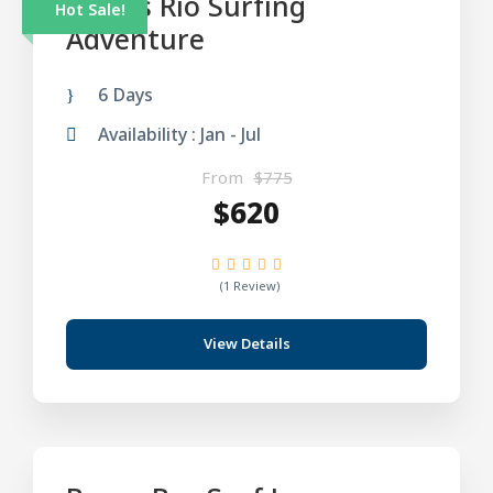
6 Days Rio Surfing
Hot Sale!
Adventure
6 Days
Availability : Jan - Jul
From
$775
$620
(1 Review)
View Details