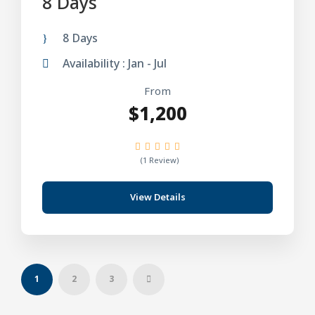
8 Days
8 Days
Availability : Jan - Jul
From
$1,200
(1 Review)
View Details
1
2
3